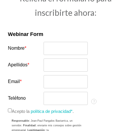
inscribirte ahora:
Webinar Form
Nombre
*
Apellidos
*
Email
*
Teléfono
?
Acepto la
política de privacidad*
.
Responsable:
Jean-Paul Pangalos Bastarrica, un
servidor.
Finalidad:
enviarte mis consejos sobre gestión
empresarial.
Legitimación:
tu