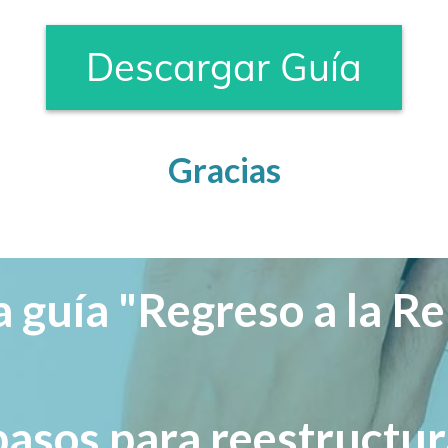
Descargar Guía
Gracias
a guía "Regreso a la Re
pasos para reestructu