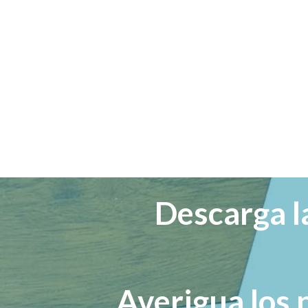
Descarga l
Averigua los 