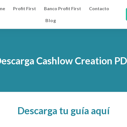
me
Profit First
Banco Profit First
Contacto
Blog
escarga Cashlow Creation P
Descarga tu guía aquí