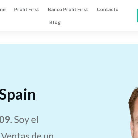
me
Profit First
Banco Profit First
Contacto
Blog
Spain
09
. Soy el
 Ventas de un