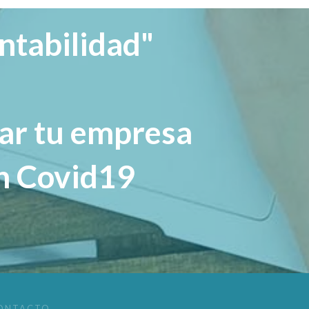
ntabilidad"
rar tu empresa
n Covid19
ONTACTO