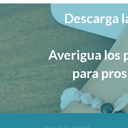
Descarga l
Averigua los 
para pro
ENLACES DE INTERÉS